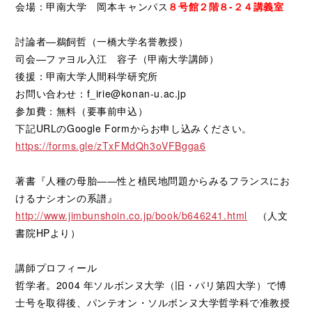
会場：甲南大学 岡本キャンパス
８号館２階８-２４講義室
討論者―鵜飼哲（一橋大学名誉教授）
司会―ファヨル入江 容子（甲南大学講師）
後援：甲南大学人間科学研究所
お問い合わせ：f_irie@konan-u.ac.jp
参加費：無料（要事前申込）
下記URLのGoogle Formからお申し込みください。
https://forms.gle/zTxFMdQh3oVFBgga6
著書『人種の母胎――性と植民地問題からみるフランスにお
けるナシオンの系譜』
http://www.jimbunshoin.co.jp/book/b646241.html
（人文
書院HPより）
講師プロフィール
哲学者。2004 年ソルボンヌ大学（旧・パリ第四大学）で博
士号を取得後、パンテオン・ソルボンヌ大学哲学科で准教授