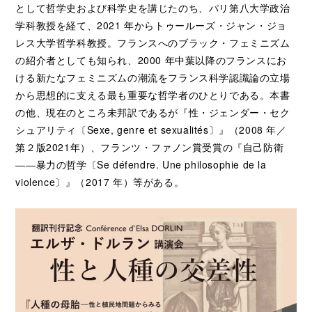
として哲学史および科学史を講じたのち、パリ第八大学政治
学科教授を経て、2021 年からトゥールーズ・ジャン・ジョ
レス大学哲学科教授。フランスへのブラック・フェミニズム
の紹介者としても知られ、2000 年中葉以降のフランスにお
ける新たなフェミニズムの潮流をフランス科学認識論の立場
から思想的に支える最も重要な哲学者のひとりである。本書
の他、現在のところ未邦訳であるが『性・ジェンダー・セク
シュアリティ〔Sexe, genre et sexualités〕』（2008 年／
第２版2021年）、フランツ・ファノン賞受賞の『自己防衛
――暴力の哲学〔Se défendre. Une philosophie de la
violence〕』（2017 年）等がある。