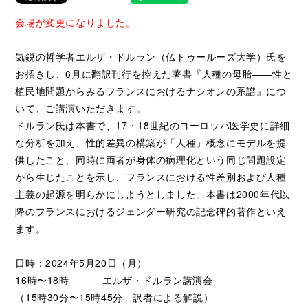
会場が変更になりました。
気鋭の哲学者エルザ・ドルラン（仏トゥールーズ大学）氏を
お招きし、6月に翻訳刊行を控えた著書『人種の母胎――性と
植民地問題からみるフランスにおけるナシオンの系譜』につ
いて、ご講演いただきます。
ドルラン氏は本書で、17・18世紀のヨーロッパ医学史に詳細
な分析を加え、性的差異の構築が「人種」概念にモデルを提
供したこと、同時に両者が身体の病理化という同じ問題設定
から生じたことを示し、フランスにおける性差別および人種
主義の起源を明らかにしようとしました。本書は2000年代以
降のフランスにおけるジェンダー研究の記念碑的著作といえ
ます。
日時：2024年5月20日（月）
16時〜18時 エルザ・ドルラン講演会
（15時30分〜15時45分 訳者による解説）