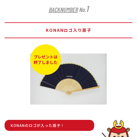
1
BACKNUMBER
No.
KONANロゴ入り扇子
プレゼントは
終了しました
KONANのロゴが入った扇子！