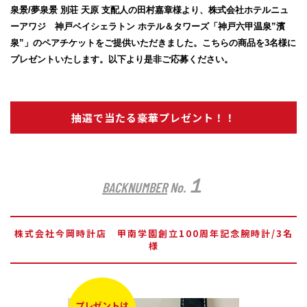
泉景/夢泉景 別荘 天原 支配人の田村嘉章様より、株式会社ホテルニュ
ーアワジ 神戸ベイシェラトン ホテル＆タワーズ「神戸六甲温泉”濱
泉”」のペアチケットをご提供いただきました。こちらの商品を3名様に
プレゼントいたします。以下より是非ご応募ください。
抽選で当たる豪華プレゼント！！
１
BACKNUMBER
No.
株式会社今岡時計店 甲南学園創立100周年記念腕時計/3名
様
プレゼントは