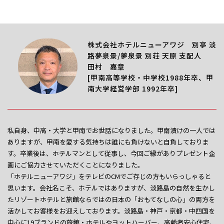
株式会社ホテルニューアワジ 別亭 淡
路夢泉景/夢泉景 別荘 天原 支配人
田村 嘉章
[甲南高等学校・中学校1988年卒、甲
南大学経営学部 1992年卒]
私自身、中高・大学と甲南でお世話になりました。甲南漬けの一人では
ありますが、甲南を愛する気持ちは誰にも負けないと自負しておりま
す。卒業後は、ホテルマンとして従事し、今回ご縁がありプレゼント企
画にご協力させていただくことになりました。
「ホテルニューアワジ」をテレビのCMでご存じの方もいらっしゃると
思います。会社名こそ、ホテルではありますが、淡路島の自然を生かし
たリゾートホテルと旅館ならではの日本の「おもてなしの心」の両方を
活かしてお客様をお迎えしております。淡路島・神戸・京都・中四国を
中心に19ブランドの旅館・ホテルやヨットハーバー、高齢者安心住宅、