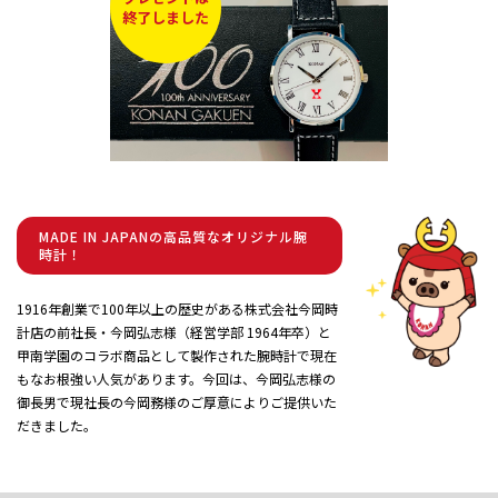
終了しました
MADE IN JAPANの高品質なオリジナル腕
時計！
1916年創業で100年以上の歴史がある株式会社今岡時
計店の前社長・今岡弘志様（経営学部 1964年卒）と
甲南学園のコラボ商品として製作された腕時計で現在
もなお根強い人気があります。今回は、今岡弘志様の
御長男で現社長の今岡務様のご厚意によりご提供いた
だきました。