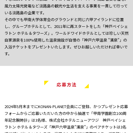
風力太陽光発電など淡路島の観光や生活を支える事業を一貫して行って
いる淡路島の企業です。
その中でも甲南大学体育会のグラウンドと同じ六甲アイランドに位置
し、グループホテルとして、2011年に再スタートをした「神戸ベイシェ
ラトン ホテル＆タワーズ」。ワールドワイドホテルとしては珍しい天然
自家源泉を100%使用した温泉施設が自慢の「神戸六甲温泉 "濱泉"」の
入浴チケットをプレゼントいたします。ぜひお越しいただければ幸いで
す。
応募方法
2024年5月末までにKONAN-PLANET会員にご登録、かつプレゼント応募
フォームからご応募いただいた方の中から抽選で「甲南学園創立100周
年記念腕時計」は3名様、株式会社ホテルニューアワジ 神戸ベイシェ
ラトン ホテル＆タワーズ「神戸六甲温泉"濱泉"」のペアチケットは3名