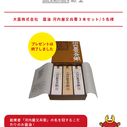
BACKNUMBER
No.
大醤株式会社 醤油 河内屋又兵衛３本セット/５名様
プレゼントは
終了しました
創業者「河内屋又兵衛」の名を冠するこだ
わりのお醤油！