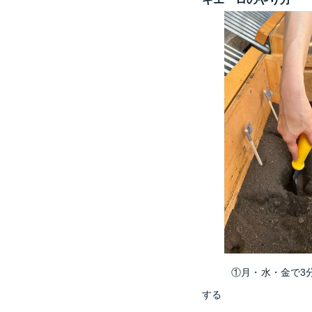
①月・水・金で3
する