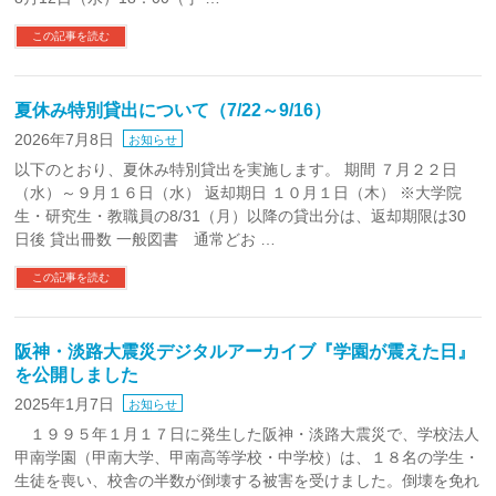
この記事を読む
夏休み特別貸出について（7/22～9/16）
2026年7月8日
お知らせ
以下のとおり、夏休み特別貸出を実施します。 期間 ７月２２日
（水）～９月１６日（水） 返却期日 １０月１日（木） ※大学院
生・研究生・教職員の8/31（月）以降の貸出分は、返却期限は30
日後 貸出冊数 一般図書 通常どお …
この記事を読む
阪神・淡路大震災デジタルアーカイブ『学園が震えた日』
を公開しました
2025年1月7日
お知らせ
１９９５年１月１７日に発生した阪神・淡路大震災で、学校法人
甲南学園（甲南大学、甲南高等学校・中学校）は、１８名の学生・
生徒を喪い、校舎の半数が倒壊する被害を受けました。倒壊を免れ