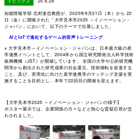
トピックス
25.8.28
知能情報学部 北村達也教授が、2025年8月21日（木）から 22
日（金）に開催された「大学見本市2025 ～イノベーション・
ジャパン」において、以下のテーマで出展しました。
AIとIoTで進化するゲーム的音声トレーニング
※ 大学見本市～イノベーション・ジャパンは、日本最大級の産
学連携イベントとして、2004年から国立研究開発法人科学技術
振興機構（JST）が開催しています。 全国の大学や公的研究機
関等から創出された研究成果の社会還元、技術移転を促進する
こと、及び、実用化に向けた産学連携等のマッチング支援を実
施することを目的とし、本年で22回目の開催を迎えます。
【大学見本市2025 ～イノベーション・ジャパンの様子】
ポスター展示では、企業関係の方々などと熱心な質疑応答が交
わされました。