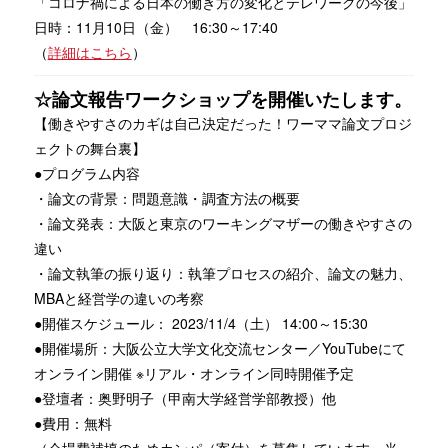
「コロナ禍による日本の働き方の変化とテレワークの今後」
日時：11月10日（金） 16:30～17:40
（
詳細はこちら
）
☆論文報告ワークショップを開催いたします。
【働きやすさのカギは自己決定だった！ワーママ論文プロジ
ェクトの舞台裏】
●プログラム内容
・論文の背景：問題意識・調査方法の概要
・論文発表：大阪と東京のワーキングマザーの働きやすさの
違い
・論文執筆の振り返り：執筆プロセスの紹介、論文の魅力、
MBAと経営学の違いの考察
●開催スケジュール： 2023/11/4（土） 14:00～15:30
●開催場所：大阪公立大学文化交流センター／YouTubeにて
オンライン開催 ※リアル・オンライン同時開催予定
●登壇者：奥野明子（甲南大学経営学部教授）他
●費用：無料