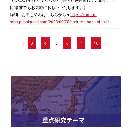
（会場費補填のためカンパ（寄付）を募集しています。当
日/事前でもお気軽にお願いいたします。）
詳細・お申し込みはこちらから▼
https://kodure-
mba.puchigachi.com/2023/09/28/kodurembazemi-talk/
<
3
4
5
6
7
10
>