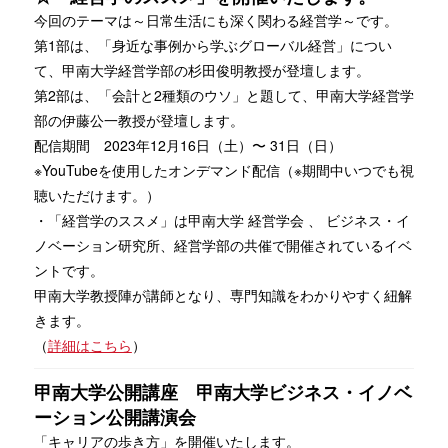
今回のテーマは～日常生活にも深く関わる経営学～です。
第1部は、「身近な事例から学ぶグローバル経営」につい
て、甲南大学経営学部の杉田俊明教授が登壇します。
第2部は、「会計と2種類のウソ」と題して、甲南大学経営学
部の伊藤公一教授が登壇します。
配信期間 2023年12月16日（土）〜 31日（日）
※YouTubeを使用したオンデマンド配信（※期間中いつでも視
聴いただけます。）
・「経営学のススメ」は甲南⼤学 経営学会 、 ビジネス・イ
ノベーション研究所、経営学部の共催で開催されているイベ
ントです。
甲南大学教授陣が講師となり、専門知識をわかりやすく紐解
きます。
（
詳細はこちら
）
甲南大学公開講座 甲南大学ビジネス・イノベ
ーション公開講演会
「キャリアの歩き方」を開催いたします。