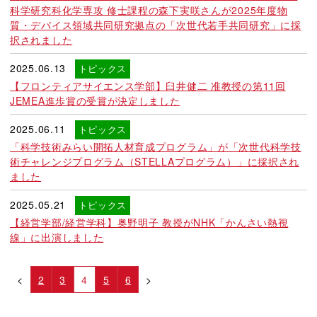
科学研究科化学専攻 修士課程の森下実咲さんが2025年度物
質・デバイス領域共同研究拠点の「次世代若手共同研究」に採
択されました
2025.06.13
トピックス
【フロンティアサイエンス学部】臼井健二 准教授の第11回
JEMEA進歩賞の受賞が決定しました
2025.06.11
トピックス
「科学技術みらい開拓人材育成プログラム」が「次世代科学技
術チャレンジプログラム（STELLAプログラム）」に採択され
ました
2025.05.21
トピックス
【経営学部/経営学科】奥野明子 教授がNHK「かんさい熱視
線」に出演しました
<
2
3
4
5
6
>