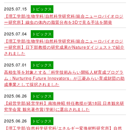
2025.07.15
トピックス
【理工学部/生物学科/自然科学研究科/統合ニューロバイオロジ
ー研究所】線虫の体内の脂質分布を3Dで見る手法を開発
2025.07.04
トピックス
【理工学部/生物学科/自然科学研究科/統合ニューロバイオロジ
ー研究所】日下部教授の研究成果がNatureダイジェストで紹介
されました
2025.07.01
トピックス
高校生等を対象とする「科学技術みらい開拓人材育成プログラ
ム：Nurturing Future Innovators」が三菱みらい育成財団の助
成事業として採択されました
2025.06.26
トピックス
【経営学部/経営学科】南地伸昭 特任教授が第18回 日本観光研
究学会賞 観光著作賞(学術)に選出されました
2025.06.26
トピックス
【理工学部/自然科学研究科/エネルギー変換材料研究所】自然