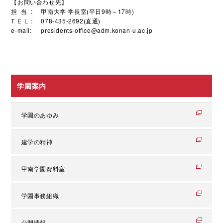
【お問い合わせ先】
担当:
甲南大学 学長室(平日9時～17時)
TEL:
078-435-2692(直通)
e-mail:
presidents-office@adm.konan-u.ac.jp
学園案内
学園のあゆみ
建学の精神
甲南学園資料室
学園事務組織
公開情報