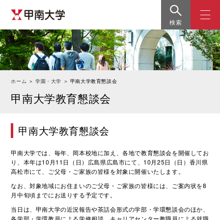
検索
ホーム
＞
学園・大学
＞
甲南大学教育懇談会
甲南大学教育懇談会
甲南大学教育懇談会
甲南大学では、毎年、岡本校地に加え、各地で教育懇談会を開催してお
り、本年は10月11日（日）広島県広島市にて、10月25日（日）香川県
高松市にて、ご父母・ご家族の皆様を対象に開催いたします。
なお、対象地域にお住まいのご父母・ご家族の皆様には、ご案内状を8
月中旬頃までにお送りする予定です。
当日は、甲南大学の近況報告や茶話会形式の学部・学環懇談会のほか、
各学部・学環教員による学修相談、キャリアセンター教職員による就職