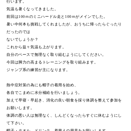
行います。
気温も暑くなってきました。
前回は
100
ｍのミニハードル走と
100
ｍがメインでした。
暑い中何本も挑戦してくれましたが、おうちに帰ったらぐったり
だったのでは
ないでしょうか？
これから益々気温も上がります。
自分のペースで無理なく取り組むようにしてください。
今回は脚力の高まるトレーニングを取り組みます。
ジャンプ系の練習が主になります。
熱中症対策の為にも帽子の着用を始め、
各自でこまめに水分補給を行いましょう。
加えて早寝・早起き、消化の良い朝食を採り体調を整えて参加を
お願いします。
体調の悪い人は無理なく、しんどくなったらすぐに休むようにし
て下さい。
帽子・タオル、ドリンク、着替えの用意をお願いします。