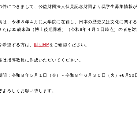
の件につきまして、公益財団法人伏見記念財団より奨学生募集情報
集は、令和８年４月に大学院に在籍し、日本の歴史又は文化に関する
または35歳未満（博士後期課程）（令和8年４月１日時点）の者を
を希望する方は、
財団HP
をご確認ください。
書は指導教員に作成いただいてください。
期間：令和８年５月１日（金）～令和８年６月３０日（火）※6月30
ぞよろしくお願い致します。