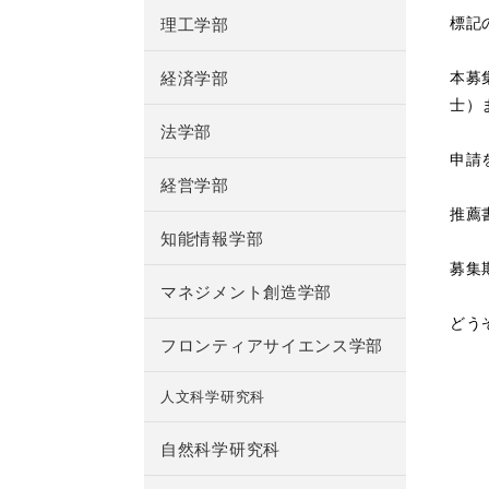
標記
理工学部
経済学部
本募
士）
法学部
申請
経営学部
推薦
知能情報学部
募集
マネジメント創造学部
どう
フロンティアサイエンス学部
人文科学研究科
自然科学研究科