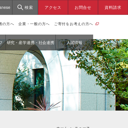
anese
検索
アクセス
お問合せ
資料請求
者の方へ
企業・一般の方へ
ご寄付をお考えの方へ
フ
研究・産学連携・社会連携
入試情報
ホーム
＞
ニュース