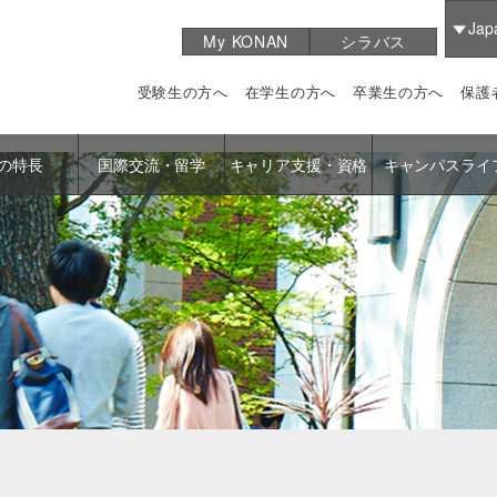
Jap
My KONAN
シラバス
受験生の方へ
在学生の方へ
卒業生の方へ
保護
の特長
国際交流・留学
キャリア支援・資格
キャンパスライ