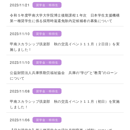
2023/11/21
奨学金・特待生
令和５年度甲南大学大学院博士後期課程１年次 日本学生支援機構
第一種奨学生に係る採用時返還免除内定候補者の募集について
2023/11/10
奨学金・特待生
甲南スカラシップ倶楽部 秋の交流イベント１１月（２日目）を実
施しました！
2023/11/10
奨学金・特待生
公益財団法人兵庫県勤労福祉協会 兵庫の“学び”と“教育”のローン
について
2023/11/08
奨学金・特待生
甲南スカラシップ倶楽部 秋の交流イベント１１月（初日）を実施
しました！
2023/11/06
奨学金・特待生
【貸与奨学金】第二種奨学金の貸与月額変更（減額）について