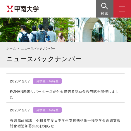
検索
ホーム
＞
ニュースバックナンバー
ニュースバックナンバー
2023/12/07
奨学金・特待生
KONAN未来サポーターズ寄付金優秀者奨励金授与式を開催しまし
た
2023/12/07
奨学金・特待生
香川県政策課 令和６年度日本学生支援機構第一種奨学金返還支援
対象者追加募集のお知らせ