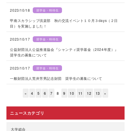
2023/10/18
奨学金・特待生
甲南スカラシップ倶楽部 秋の交流イベント１０月３days（２日
目）を実施しました！
2023/10/17
奨学金・特待生
公益財団法人公益推進協会『シャンティ奨学基金（2024年度）』
奨学生の募集について
2023/10/17
奨学金・特待生
一般財団法人荒井芳男記念財団 奨学生の募集について
«
4
5
6
7
8
9
10
11
12
13
»
ニュースカテゴリ
大学総合