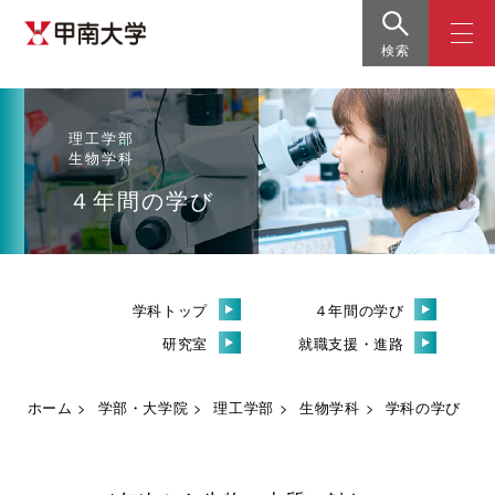
検索
理工学部
生物学科
４年間の学び
学科トップ
４年間の学び
研究室
就職支援・進路
ホーム
学部・大学院
理工学部
生物学科
学科の学び