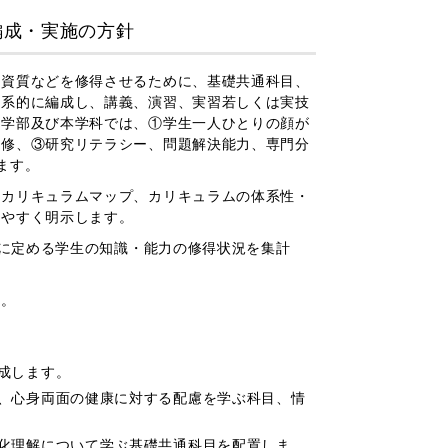
編成・実施の方針
資質などを修得させるために、基礎共通科目、
体系的に編成し、講義、演習、実習若しくは実技
文学部及び本学科では、①学生一人ひとりの顔が
学修、③研究リテラシー、問題解決能力、専門分
ます。
カリキュラムマップ、カリキュラムの体系性・
りやすく明示します。
標に定める学生の知識・能力の修得状況を集計
す。
成します。
、心身両面の健康に対する配慮を学ぶ科目、情
化理解について学ぶ基礎共通科目を配置しま