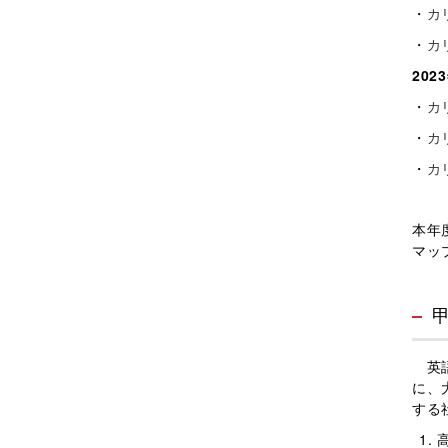
・
カ
・
カ
20
・
カ
・
カ
・
カ
本年
マッ
英語
に、
する