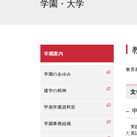
学園・大学
学園案内
教育
学園のあゆみ
建学の精神
文
甲南学園資料室
学園事務組織
実践
た英