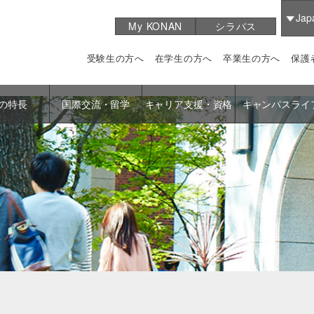
Jap
My KONAN
シラバス
受験生の方へ
在学生の方へ
卒業生の方へ
保護
の特長
国際交流・留学
キャリア支援・資格
キャンパスライ