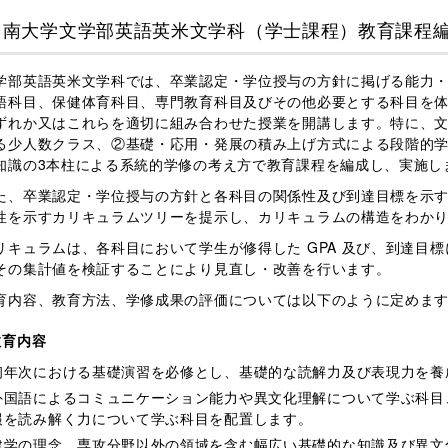
甲南大学文学部英語英米文学科（学士課程）教育課程
部英語英米文学科では、卒業認定・学位授与の方針に掲げる能力・
語科目、保健体育科目、専門教育科目及びその他必要とする科目を
ずれか又はこれらを適切に組み合わせた授業を開講します。特に、
る少人数クラス、②基礎・応用・発展の積み上げ方式による段階的
知識の3本柱による系統的学修の考え方で教育課程を編成し、実施し
、卒業認定・学位授与の方針と各科目の関係性及び到達目標を示す
性を示すカリキュラムツリーを提示し、カリキュラムの構造をわか
キュラムは、各科目において学生が修得した GPA 及び、到達目
その集計値を検証することにより見直し・改善を行います。
内容、教育方法、学修成果の評価については以下のように定めま
教育内容
初年次における基礎演習を必修とし、基礎的な読解力及び表現力を養
外国語によるコミュニケーション能力や異文化理解について学ぶ科目
報を読み解く力について学ぶ科目を配置します。
建学の理念、専攻分野以外の領域を含む幅広い基礎的な知識及び異文