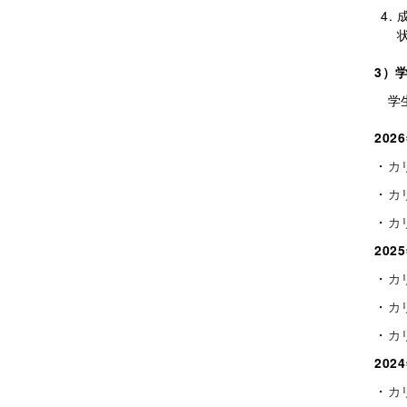
3）
学生
20
・
カ
・
カ
・
カ
20
・
カ
・
カ
・
カ
20
・
カ