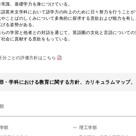
会常識、基礎学力を身につけている。
英語英米文学科において語学力の向上のために日々努力を行うことが
化やことばのしくみについて多角的に探求する意欲および能力を有し
広げる姿勢がある。
自らの学習と他者との対話を通じて、英語圏の文化と言語についての
て社会に貢献する意欲をもっている。
区分ごとの評価方針はこちら
部・学科における教育に関する方針、カリキュラムマップ、
部
学部
理工学部