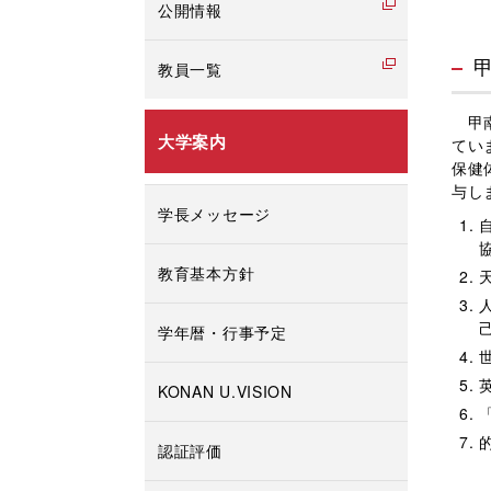
公開情報
教員一覧
甲南
大学案内
てい
保健
与し
学長メッセージ
教育基本方針
学年暦・行事予定
KONAN U.VISION
認証評価