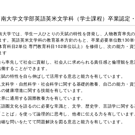
甲南大学文学部英語英米文学科（学士課程）卒業認定
大学では、学生一人ひとりの天賦の特性を啓発し、人物教育率先の
ます。英語英米文学科の教育基本方針のもと、卒業必要単位数130単
体育科目2単位 専門教育科目102単位以上）を修得し、次の能力・
ます
自ら率先して社会に貢献し、社会人に求められる責任感と倫理観を意
協働することができます。
天賦の特性を自ら伸ばして活用する意志と能力を有しています。
人文科学・自然科学・社会科学に関する基礎的教養、自己の能力・資
己の健康増進に関する技能を有しています。
世界に通用する国際教養力を有しています。
英語圏文化を語るのに必要な常識と、文学、歴史学、言語学に関する
「ことば」を使って論理的に思考し、他者に伝える力を有しています
的確な問いをたてて問題解決を図る意志と能力を有しています。