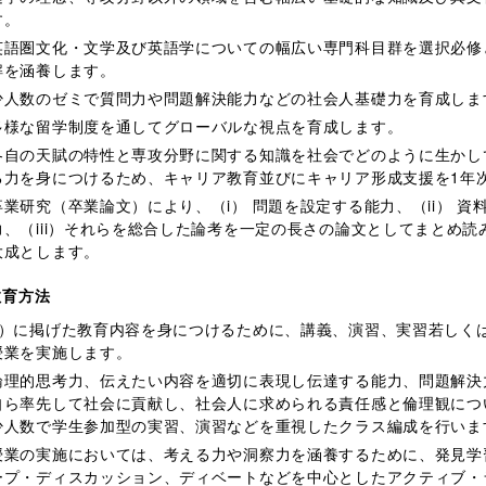
す。
英語圏文化・文学及び英語学についての幅広い専門科目群を選択必修
解を涵養します。
少人数のゼミで質問力や問題解決能力などの社会人基礎力を育成しま
多様な留学制度を通してグローバルな視点を育成します。
各自の天賦の特性と専攻分野に関する知識を社会でどのように生かし
る力を身につけるため、キャリア教育並びにキャリア形成支援を1年
卒業研究（卒業論文）により、（i） 問題を設定する能力、（ii） 
力、（iii）それらを総合した論考を一定の長さの論文としてまとめ
大成とします。
教育方法
1）に掲げた教育内容を身につけるために、講義、演習、実習若しく
授業を実施します。
論理的思考力、伝えたい内容を適切に表現し伝達する能力、問題解決
自ら率先して社会に貢献し、社会人に求められる責任感と倫理観につ
少人数で学生参加型の実習、演習などを重視したクラス編成を行いま
授業の実施においては、考える力や洞察力を涵養するために、発見学
ープ・ディスカッション、ディベートなどを中心としたアクティブ・