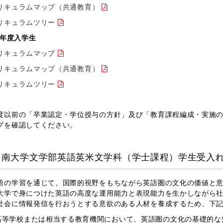
リキュラムマップ（共通教育）
リキュラムツリー
23年度入学生
リキュラムマップ
リキュラムマップ（共通教育）
リキュラムツリー
度以前の「卒業認定・学位授与の方針」及び「教育課程編成・実施
プを確認してください。
甲南大学文学部英語英米文学科（学士課程）学生受入
の学習を通じて、国際的視野をもちながら英語圏の文化の価値と意
大学で身につけた英語の高度な運用能力と表現能力を生かしながら
社会に情報発信を行おうとする意欲のある人材を養成するため、下
高等学校または相当する教育機関において、英語圏の文化の基礎的な