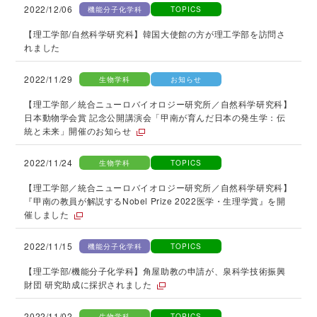
2022/12/06
機能分子化学科
TOPICS
【理工学部/自然科学研究科】韓国大使館の方が理工学部を訪問さ
れました
2022/11/29
生物学科
お知らせ
【理工学部／統合ニューロバイオロジー研究所／自然科学研究科】
日本動物学会賞 記念公開講演会「甲南が育んだ日本の発生学：伝
統と未来」開催のお知らせ
2022/11/24
生物学科
TOPICS
【理工学部／統合ニューロバイオロジー研究所／自然科学研究科】
『甲南の教員が解説するNobel Prize 2022医学・生理学賞』を開
催しました
2022/11/15
機能分子化学科
TOPICS
【理工学部/機能分子化学科】角屋助教の申請が、泉科学技術振興
財団 研究助成に採択されました
2022/11/02
生物学科
TOPICS