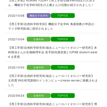
【理工学部】KONAN TODAYで理工学部生物学科4回生の入谷さ
ん、機能分子化学科3回生の上農さんの活動が紹介されました！
2022/10/08
機能分子化学科
TOPICS
【理工学部/自然科学研究科】機能分子化学科 角屋助教の申請が、
マツダ研究助成に採択されました
2022/10/04
生物学科
TOPICS
【理工学部/自然科学研究科/統合ニューロバイオロジー研究所】本
村晴佳さんが生物物理学会 若手招待講演賞とIUPAB student awar
d を受賞
2022/10/03
生物学科
TOPICS
【理工学部/自然科学研究科/統合ニューロバイオロジー研究所】
太田茜 特任研究講師のインタンビューがesse-senseに掲載されま
した
2022/09/24
生物学科
TOPICS
【理工学部/自然科学研究科/統合ニューロバイオロジー研究所】博