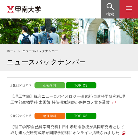
検索
ホーム
＞
ニュースバックナンバー
ニュースバックナンバー
2022/12/17
生物学科
TOPICS
【理工学部】統合ニューロバイオロジー研究所/自然科学研究科/理
工学部生物学科 太田茜 特任研究講師が保井コノ賞を受賞
2022/12/15
物理学科
TOPICS
【理工学部/自然科学研究科】田中孝明准教授が共同研究者として
取り組んだ研究成果が国際学術誌にオンライン掲載されました