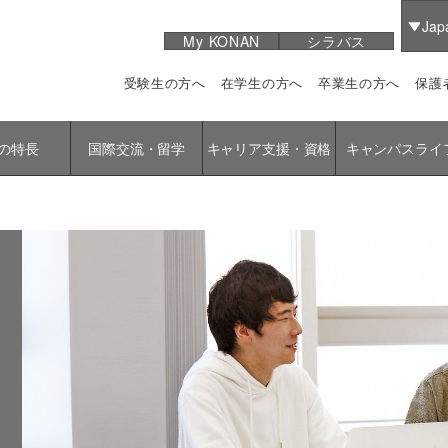
Jap
My KONAN
シラバス
受験生の方へ
在学生の方へ
卒業生の方へ
保護
の特長
国際交流・留学
キャリア支援・資格
キャンパスライ