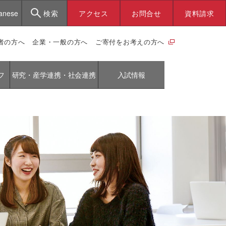
anese
検索
アクセス
お問合せ
資料請求
者の方へ
企業・一般の方へ
ご寄付をお考えの方へ
フ
研究・産学連携・社会連携
入試情報