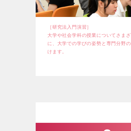
［研究法入門演習］
大学や社会学科の授業についてさまざ
に、大学での学びの姿勢と専門分野の
けます。